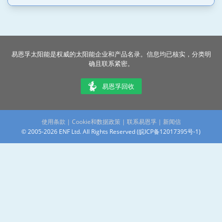
易恩孚太阳能是权威的太阳能企业和产品名录。信息均已核实，分类明
确且联系紧密。
易恩孚回收
使用条款
|
Cookie和数据政策
|
联系易恩孚
|
新闻信
© 2005-2026 ENF Ltd. All Rights Reserved (
皖ICP备12017395号-1
)