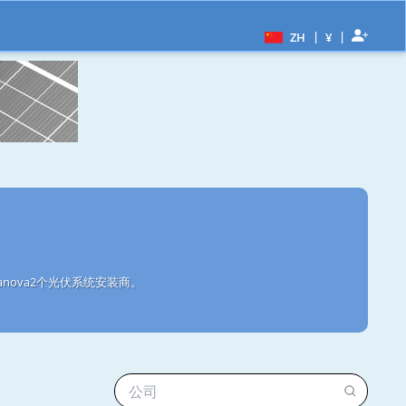
|
|
ZH
¥
anova2个光伏系统安装商。