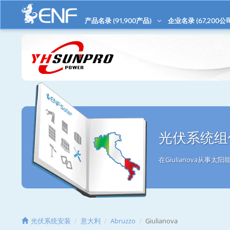
产品名录 (
91,900
产品)
企业名录 (
67,200
公
光伏系统组件/
在Giulianova从
光伏系统安装
意大利
Abruzzo
Giulianova