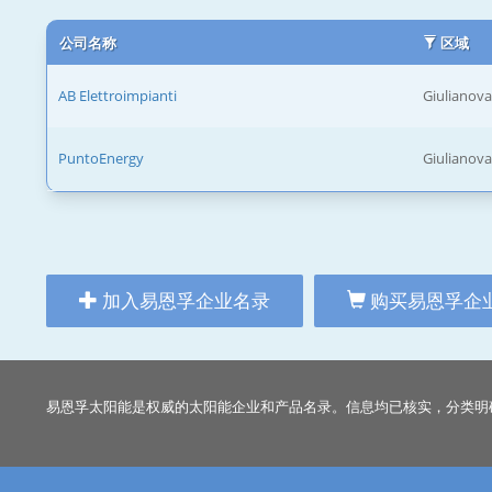
公司名称
区域
AB Elettroimpianti
Giulianova
PuntoEnergy
Giulianova
加入易恩孚企业名录
购买易恩孚企
易恩孚太阳能是权威的太阳能企业和产品名录。信息均已核实，分类明