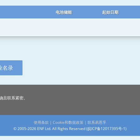
电池储能
起始日期
业名录
确且联系紧密。
使用条款
|
Cookie和数据政策
|
联系易恩孚
© 2005-2026 ENF Ltd. All Rights Reserved (
皖ICP备12017395号-1
)