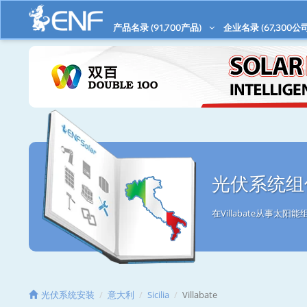
产品名录 (
91,700
产品)
企业名录 (
67,300
公司
光伏系统组件/
在Villabate从事
光伏系统安装
意大利
Sicilia
Villabate