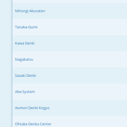
Nihongi Aburaten
Tanaka-Gumi
Kawa Denki
Nagakatsu
Sasaki Denki
Abe System
Aomori Denki Kogyo
Ohtake Denka Center