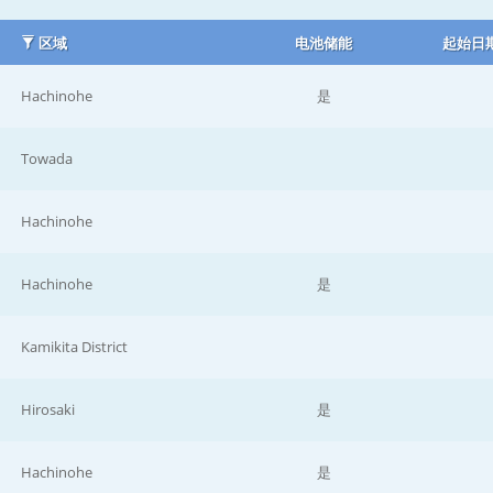
区域
电池储能
起始日
Hachinohe
是
Towada
Hachinohe
Hachinohe
是
Kamikita District
Hirosaki
是
Hachinohe
是