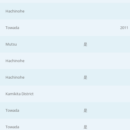
Hachinohe
Towada
2011
Mutsu
是
Hachinohe
Hachinohe
是
Kamikita District
Towada
是
Towada
是