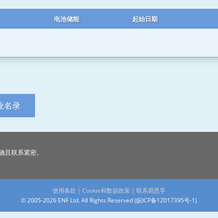
电池储能
起始日期
业名录
确且联系紧密。
使用条款
|
Cookie和数据政策
|
联系易恩孚
© 2005-2026 ENF Ltd. All Rights Reserved (
皖ICP备12017395号-1
)