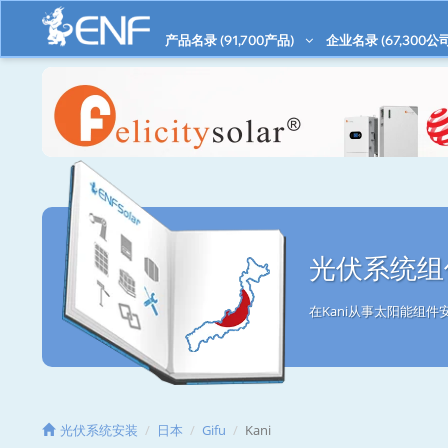
产品名录 (
91,700
产品)
企业名录 (
67,300
公司
光伏系统组件
在Kani从事太阳能组
光伏系统安装
日本
Gifu
Kani