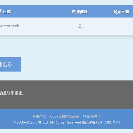
区域
电池储能
起始日期
Oosterbeek
是
业名录
确且联系紧密。
使用条款
|
Cookie和数据政策
|
联系易恩孚
© 2005-2026 ENF Ltd. All Rights Reserved (
皖ICP备12017395号-1
)