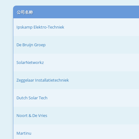
公司名称
Ipskamp Elektro-Techniek
De Bruijn Groep
SolarNetworkz
Zeggelaar Installatietechniek
Dutch Solar Tech
Noort & De Vries
Martinu