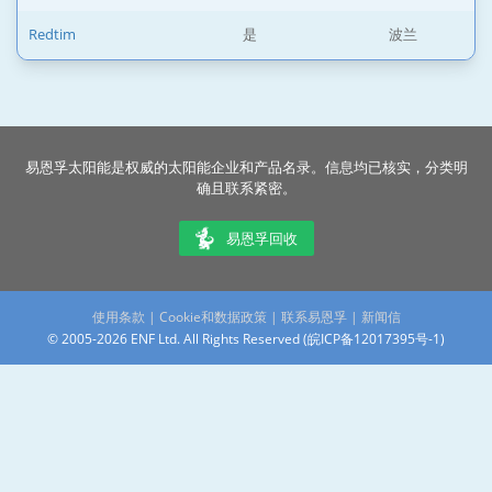
Redtim
是
波兰
易恩孚太阳能是权威的太阳能企业和产品名录。信息均已核实，分类明
确且联系紧密。
易恩孚回收
使用条款
|
Cookie和数据政策
|
联系易恩孚
|
新闻信
© 2005-2026 ENF Ltd. All Rights Reserved (
皖ICP备12017395号-1
)