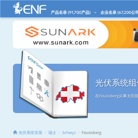
产品名录 (
91,700
产品)
企业名录 (
67,200
公司
光伏系统组件/
在Feusisberg从
光伏系统安装
瑞士
Schwyz
Feusisberg