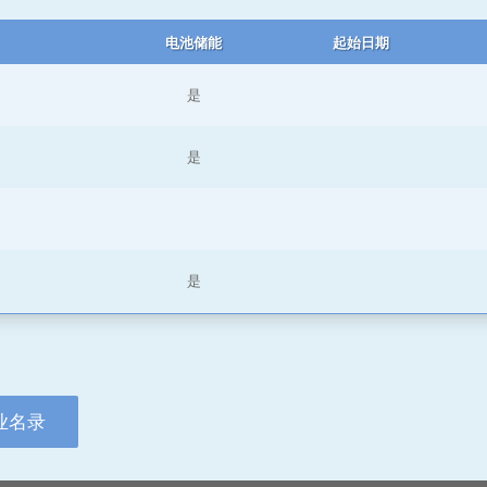
电池储能
起始日期
是
是
是
业名录