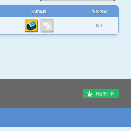
安装规模
安装国家
瑞士
易恩孚回收