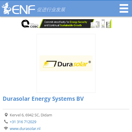
促进行业发展
Durasolar Energy Systems BV
Kervel 6, 6942 SC, Didam
+31 316 712029
www.durasolar.nl