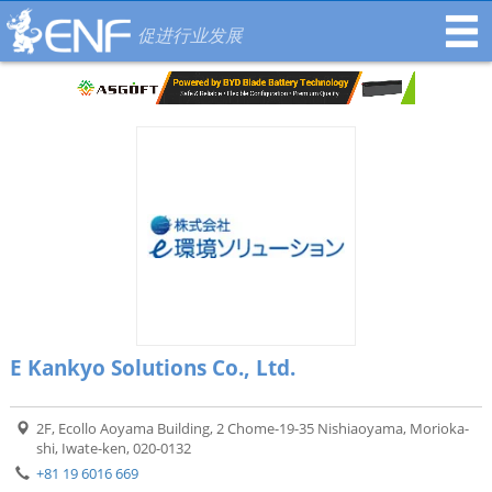
促进行业发展
E Kankyo Solutions Co., Ltd.
2F, Ecollo Aoyama Building, 2 Chome-19-35 Nishiaoyama, Morioka-
shi, Iwate-ken, 020-0132
+81 19 6016 669