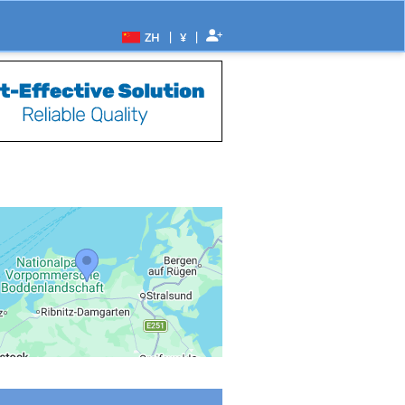
|
|
ZH
¥