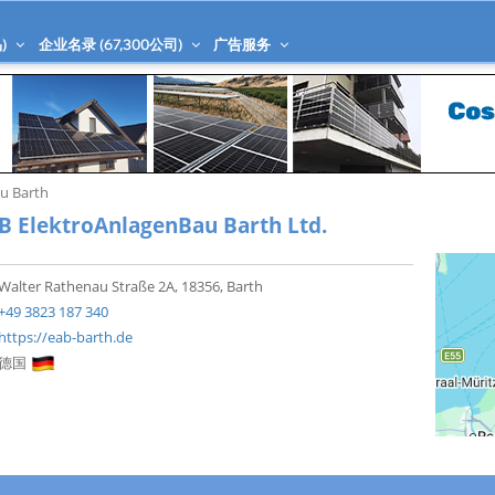
)
企业名录 (
67,300
公司)
广告服务
u Barth
B ElektroAnlagenBau Barth Ltd.
Walter Rathenau Straße 2A, 18356, Barth
+49 3823 187 340
https://eab-barth.de
德国