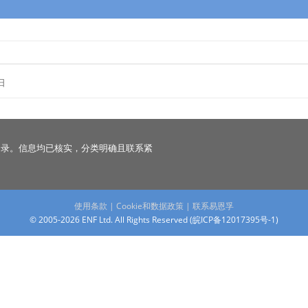
日
名录。信息均已核实，分类明确且联系紧
使用条款
|
Cookie和数据政策
|
联系易恩孚
© 2005-2026 ENF Ltd. All Rights Reserved (
皖ICP备12017395号-1
)