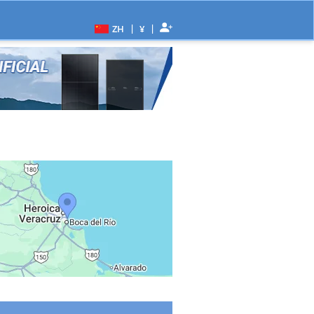
|
|
ZH
¥