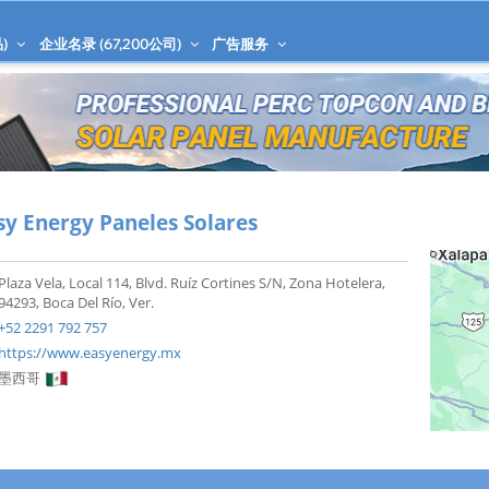
)
企业名录 (
67,200
公司)
广告服务
sy Energy Paneles Solares
Plaza Vela, Local 114, Blvd. Ruíz Cortines S/N, Zona Hotelera,
94293, Boca Del Río, Ver.
+52 2291 792 757
https://www.easyenergy.mx
墨西哥