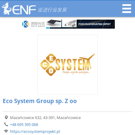
促进行业发展
Eco System Group sp. Z oo
Mazańcowice 632, 43-391, Mazańcowice
+48 695 395 068
https://ecosystemprojekt.pl