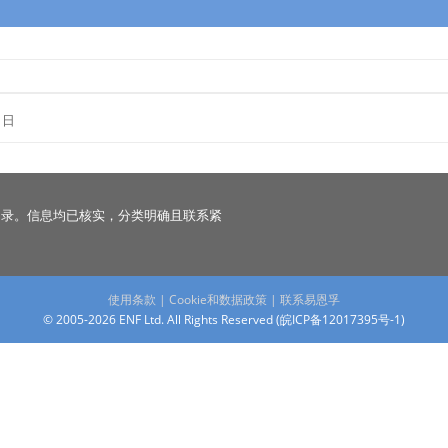
1日
名录。信息均已核实，分类明确且联系紧
使用条款
|
Cookie和数据政策
|
联系易恩孚
© 2005-2026 ENF Ltd. All Rights Reserved (
皖ICP备12017395号-1
)