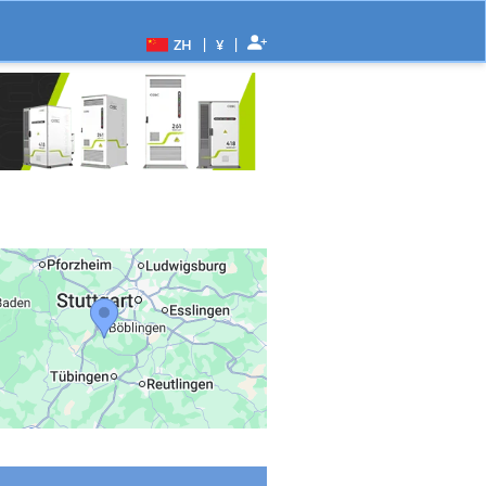
|
|
ZH
¥