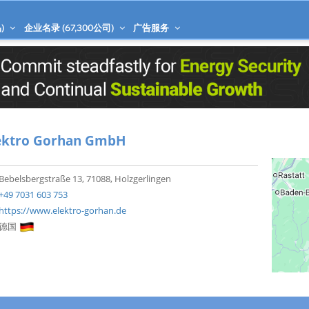
)
企业名录 (
67,300
公司)
广告服务
ektro Gorhan GmbH
Bebelsbergstraße 13, 71088, Holzgerlingen
+49 7031 603 753
https://www.elektro-gorhan.de
德国