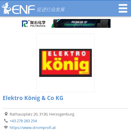
促进行业发展
Elektro König & Co KG
Rathausplatz 20, 3130, Herzogenburg
+43 278 283 254
https://www.stromprofi.at