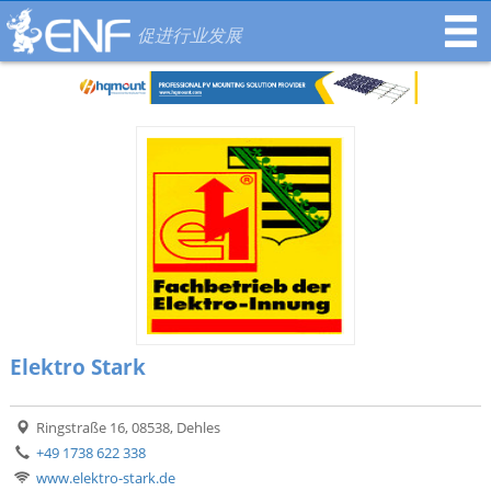
促进行业发展
Elektro Stark
Ringstraße 16, 08538, Dehles
+49 1738 622 338
www.elektro-stark.de