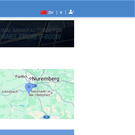
|
|
ZH
¥