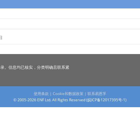
日
名录。信息均已核实，分类明确且联系紧
使用条款
|
Cookie和数据政策
|
联系易恩孚
© 2005-2026 ENF Ltd. All Rights Reserved (
皖ICP备12017395号-1
)