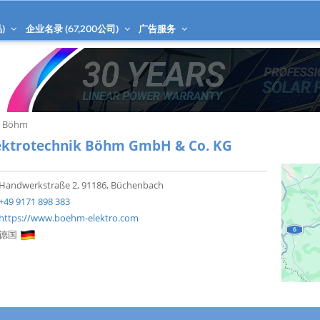
)
企业名录 (
67,200
公司)
广告服务
k Böhm
ektrotechnik Böhm GmbH & Co. KG
Handwerkstraße 2, 91186, Büchenbach
+49 9171 898 383
https://www.boehm-elektro.com
德国