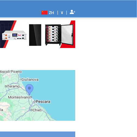
|
|
ZH
¥