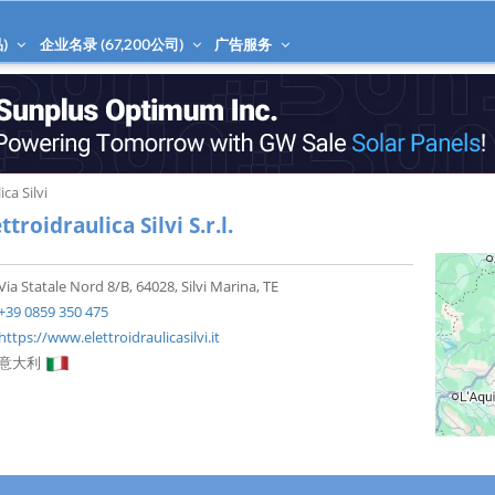
)
企业名录 (
67,200
公司)
广告服务
ica Silvi
ttroidraulica Silvi S.r.l.
Via Statale Nord 8/B, 64028, Silvi Marina, TE
+39 0859 350 475
https://www.elettroidraulicasilvi.it
意大利