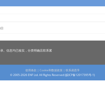
4日
名录。信息均已核实，分类明确且联系紧
使用条款
|
Cookie和数据政策
|
联系易恩孚
© 2005-2026 ENF Ltd. All Rights Reserved (
皖ICP备12017395号-1
)