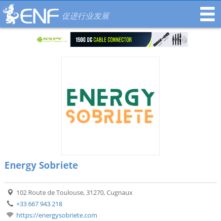
促进行业发展
Energy Sobriete
102 Route de Toulouse, 31270, Cugnaux
+33 667 943 218
https://energysobriete.com