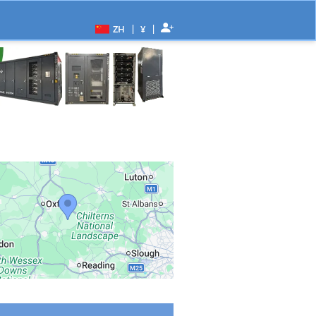
|
|
ZH
¥