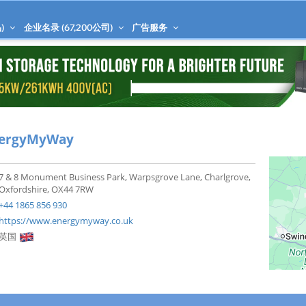
)
企业名录 (
67,200
公司)
广告服务
ergyMyWay
7 & 8 Monument Business Park, Warpsgrove Lane, Charlgrove,
Oxfordshire, OX44 7RW
+44 1865 856 930
https://www.energymyway.co.uk
英国