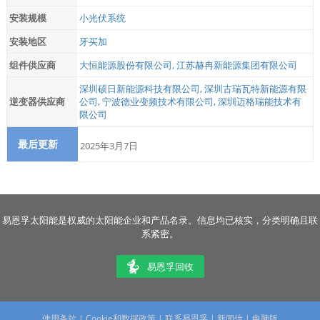
安装规模
小光伏系统
安装地区
牙买加
组件供应商
大恒能源股份有限公司
,
江苏赫冉新能源集团有限公司
深圳硕日新能源科技有限公司
,
深圳古瑞瓦特新能源有限
逆变器供应商
公司
,
宁波德业变频技术有限公司
,
深圳迈格瑞能技术有
限公司
最后更新
2025年3月7日
易恩孚太阳能是权威的太阳能企业和产品名录。信息均已核实，分类明确且联
系紧密。
易恩孚回收
使用条款
|
Cookie和数据政策
|
联系易恩孚
|
新闻信
|
电脑版