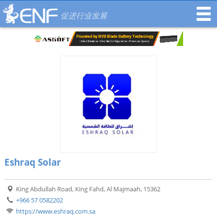
促进行业发展
Eshraq Solar
King Abdullah Road, King Fahd, Al Majmaah, 15362
+966 57 0582202
https://www.eshraq.com.sa