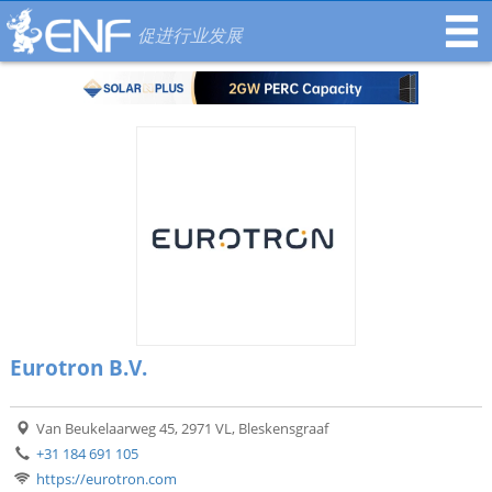
促进行业发展
Eurotron B.V.
Van Beukelaarweg 45, 2971 VL, Bleskensgraaf
+31 184 691 105
https://eurotron.com