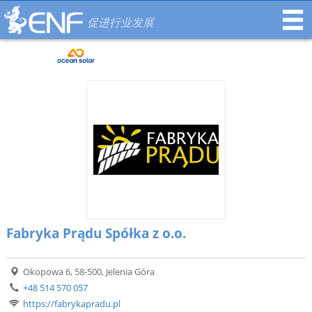
促进行业发展
Fabryka Prądu Spółka z o.o.
Okopowa 6, 58-500, Jelenia Góra
+48 514 570 057
https://fabrykapradu.pl