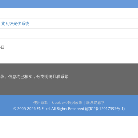
，兆瓦级光伏系统
5日
名录。信息均已核实，分类明确且联系紧
使用条款
|
Cookie和数据政策
|
联系易恩孚
© 2005-2026 ENF Ltd. All Rights Reserved (
皖ICP备12017395号-1
)