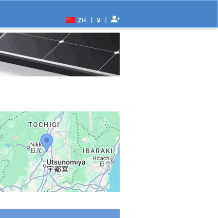
|
|
ZH
¥