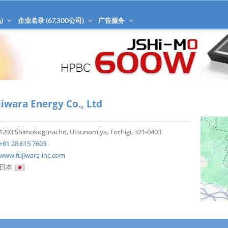
)
企业名录 (
67,300
公司)
广告服务
jiwara Energy Co., Ltd
1203 Shimokoguracho, Utsunomiya, Tochigi, 321-0403
+81 28 615 7603
www.fujiwara-inc.com
日本