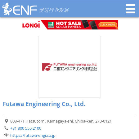
促进行业发展
Futawa Engineering Co., Ltd.
808-471 Hatsutomi, Kamagaya-shi, Chiba-ken, 273-0121
+81 800 555 2100
https://futawa-engi.co.jp