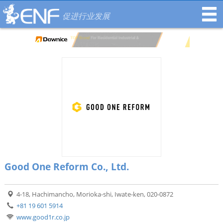
促进行业发展
Good One Reform Co., Ltd.
4-18, Hachimancho, Morioka-shi, Iwate-ken, 020-0872
+81 19 601 5914
www.good1r.co.jp