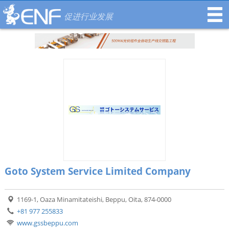
促进行业发展
Goto System Service Limited Company
1169-1, Oaza Minamitateishi, Beppu, Oita, 874-0000
+81 977 255833
www.gssbeppu.com