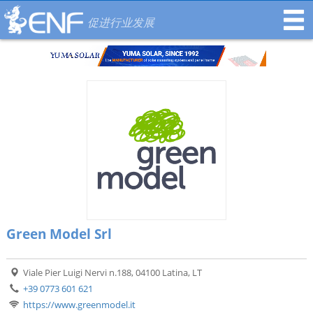
促进行业发展
Green Model Srl
Viale Pier Luigi Nervi n.188, 04100 Latina, LT
+39 0773 601 621
https://www.greenmodel.it