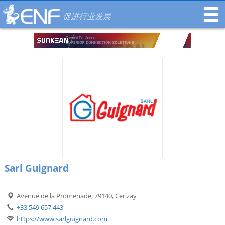
促进行业发展
Sarl Guignard
Avenue de la Promenade, 79140, Cerizay
+33 549 657 443
https://www.sarlguignard.com