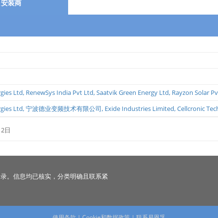
安装商
gies Ltd
,
RenewSys India Pvt Ltd
,
Saatvik Green Energy Ltd
,
Rayzon Solar Pvt
gies Ltd
,
宁波德业变频技术有限公司
,
Exide Industries Limited
,
Cellcronic Tec
12日
名录。信息均已核实，分类明确且联系紧
使用条款
|
Cookie和数据政策
|
联系易恩孚