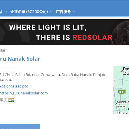
)
企业名录 (
67,200
公司)
广告服务
lar
ru Nanak Solar
Sri Chola Sahib Rd, near Gurudwara, Dera Baba Nanak, Punjab
143604
+91 9463 839 046
https://gurunanaksolar.com
印度