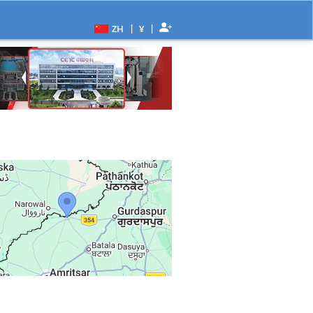
|
|
ZH
¥