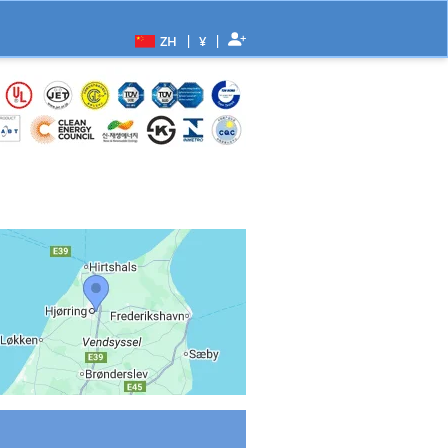
|
|
ZH
¥