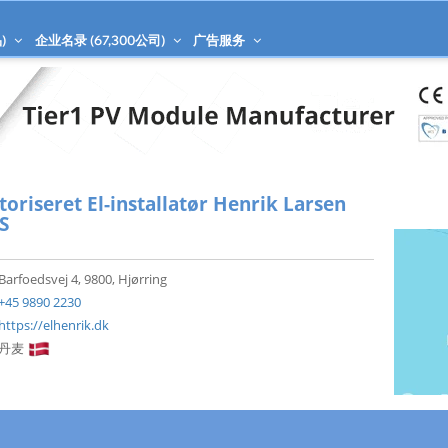
)
企业名录 (
67,300
公司)
广告服务
toriseret El-installatør Henrik Larsen
S
Barfoedsvej 4, 9800, Hjørring
+45 9890 2230
https://elhenrik.dk
丹麦