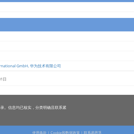
ernational GmbH
,
华为技术有限公司
31日
名录。信息均已核实，分类明确且联系紧
使用条款
|
Cookie和数据政策
|
联系易恩孚