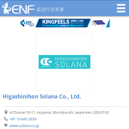
促进行业发展
Higashinihon Solana Co., Ltd.
4 Chome-10-11, Aoyama, Morioka-shi, Iwate-ken, 020-0133
+81 19 645 2639
www.solana.co.jp