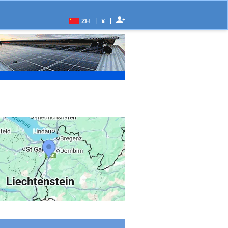
|
|
ZH
¥