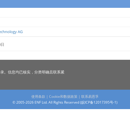
echnology AG
0日
名录。信息均已核实，分类明确且联系紧
使用条款
|
Cookie和数据政策
|
联系易恩孚
© 2005-2026 ENF Ltd. All Rights Reserved (
皖ICP备12017395号-1
)