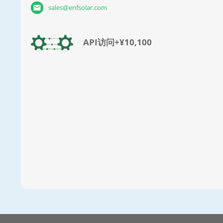
sales@enfsolar.com
API访问+¥10,100