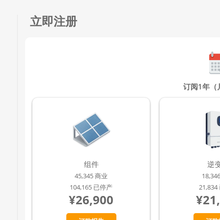
立即注册
订阅1年（
组件
逆
45,345 商业
18,3
104,165 已停产
21,83
¥26,900
¥21