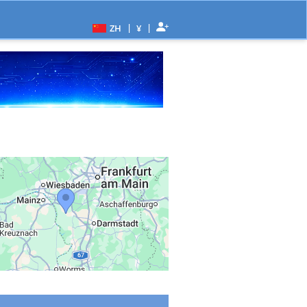
|
|
ZH
¥