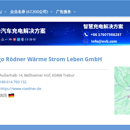
)
企业名录 (
67,300
公司)
广告服务
go Rödner Wärme Strom Leben GmbH
Außerhalb 14, Beßheimer Hof, 65468 Trebur
+49 614 793 132
https://www.roedner.de
德国