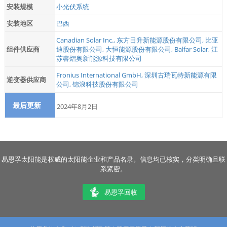
安装规模
小光伏系统
安装地区
巴西
Canadian Solar Inc.
,
东方日升新能源股份有限公司
,
比亚
组件供应商
迪股份有限公司
,
大恒能源股份有限公司
,
Balfar Solar
,
江
苏睿熠奥新能源科技有限公司
Fronius International GmbH
,
深圳古瑞瓦特新能源有限
逆变器供应商
公司
,
锦浪科技股份有限公司
最后更新
2024年8月2日
易恩孚太阳能是权威的太阳能企业和产品名录。信息均已核实，分类明确且联
系紧密。
易恩孚回收