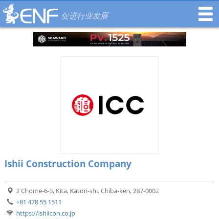
促进行业发展
Ishii Construction Company
2 Chome-6-3, Kita, Katori-shi, Chiba-ken, 287-0002
+81 478 55 1511
https://ishiicon.co.jp