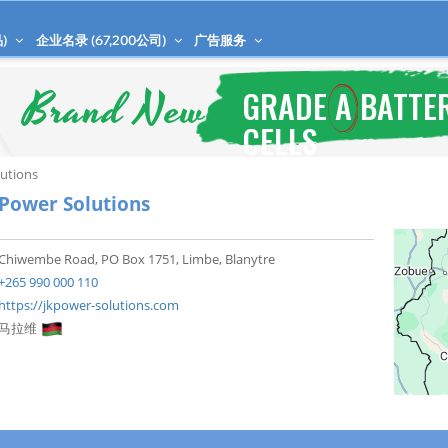
)
企业名录 (
67,200
公司)
广告服务
lutions
 Power Solutions
Chiwembe Road, PO Box 1751, Limbe, Blanytre
+265 990 000 110
https://jkpower-solutions.com
马拉维