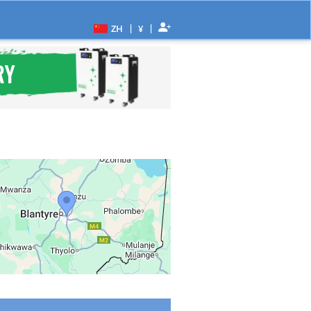
|
|
ZH
¥