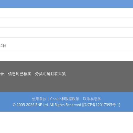
22日
名录。信息均已核实，分类明确且联系紧
使用条款
|
Cookie和数据政策
|
联系易恩孚
© 2005-2026 ENF Ltd. All Rights Reserved (
皖ICP备12017395号-1
)