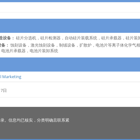
造设备：
硅片分选机，硅片检测器，自动硅片装载系统，硅片承载器，硅片装
设备：
蚀刻设备，激光蚀刻设备，制绒设备，扩散炉，电池片等离子体化学气相
，电池片承载器，电池片装卸系统
al Marketing
17日
名录。信息均已核实，分类明确且联系紧