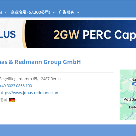
)
企业名录 (
67,300
公司)
广告服务
nas & Redmann Group GmbH
Segelfliegerdamm 65, 12487 Berlin
+49 3023 0866 100
https://www.jonas-redmann.com
德国