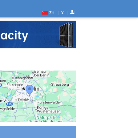
|
|
ZH
¥