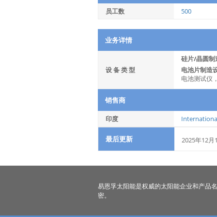
员工数
500
业务详情
硅片/晶圆制
设 备 类 型
电池片制造
电池测试仪
销售商
印度
Internation
最后更新
2025年12月
易恩孚太阳能是权威的太阳能企业和产品
密。