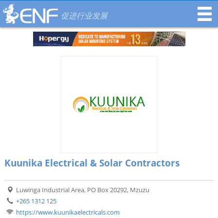
促进行业发展
Kuunika Electrical & Solar Contractors
Luwinga Industrial Area, PO Box 20292, Mzuzu
+265 1312 125
https://www.kuunikaelectricals.com