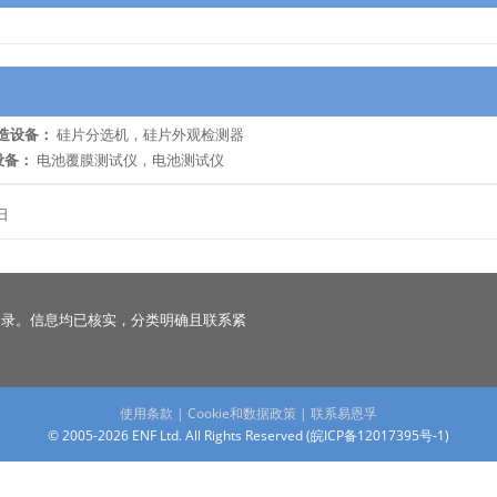
造设备：
硅片分选机，硅片外观检测器
设备：
电池覆膜测试仪，电池测试仪
日
名录。信息均已核实，分类明确且联系紧
使用条款
|
Cookie和数据政策
|
联系易恩孚
© 2005-2026 ENF Ltd. All Rights Reserved (
皖ICP备12017395号-1
)