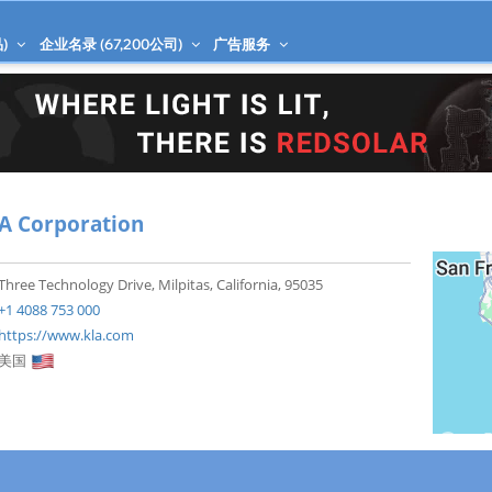
)
企业名录 (
67,200
公司)
广告服务
A Corporation
Three Technology Drive, Milpitas, California, 95035
+1 4088 753 000
https://www.kla.com
美国