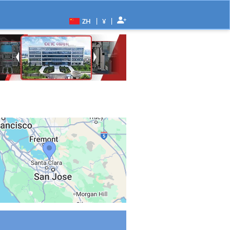
|
|
ZH
¥