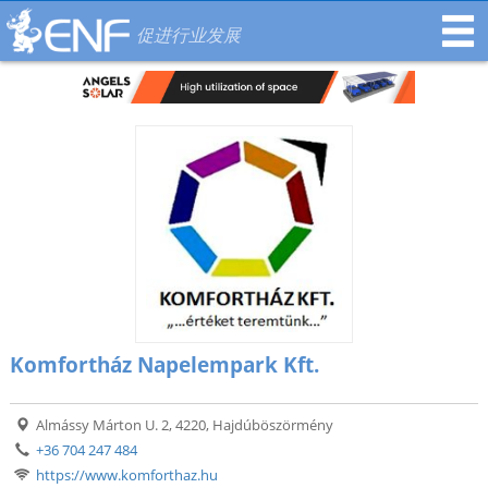
促进行业发展
Komfortház Napelempark Kft.
Almássy Márton U. 2, 4220, Hajdúböszörmény
+36 704 247 484
https://www.komforthaz.hu