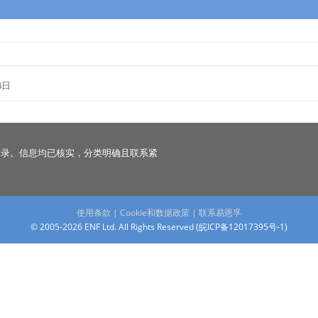
4日
名录。信息均已核实，分类明确且联系紧
使用条款
|
Cookie和数据政策
|
联系易恩孚
© 2005-2026 ENF Ltd. All Rights Reserved (
皖ICP备12017395号-1
)