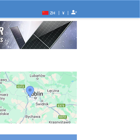
|
|
ZH
¥