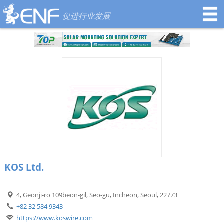
促进行业发展
KOS Ltd.
4, Geonji-ro 109beon-gil, Seo-gu, Incheon, Seoul, 22773
+82 32 584 9343
https://www.koswire.com