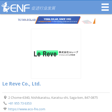
促进行业发展
Le Reve Co., Ltd.
2 Chome-6340, Nishikaratsu, Karatsu-shi, Saga-ken, 847-0875
+81 955 73 6353
https://www.eco-fre.com