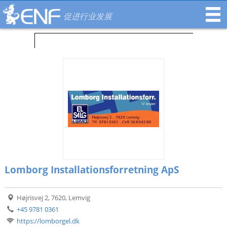
促进行业发展
Lomborg Installationsforretning ApS
Højrisvej 2, 7620, Lemvig
+45 9781 0361
https://lomborgel.dk