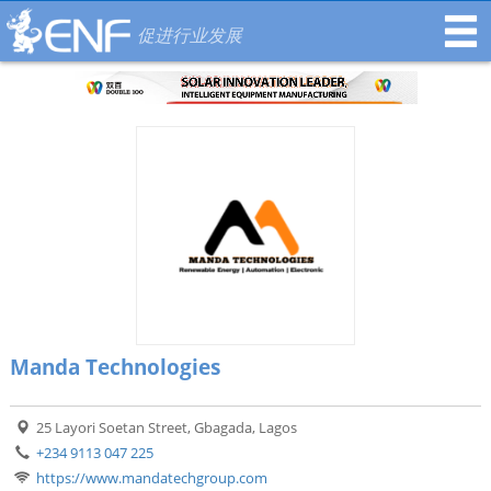
促进行业发展
Manda Technologies
25 Layori Soetan Street, Gbagada, Lagos
+234 9113 047 225
https://www.mandatechgroup.com